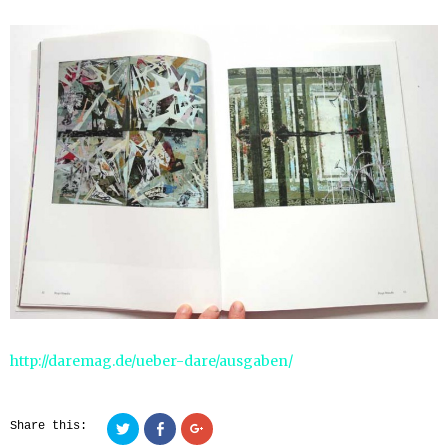
http://daremag.de/ueber-dare/ausgaben/
Click
Click
Click
Share this:
to
to
to