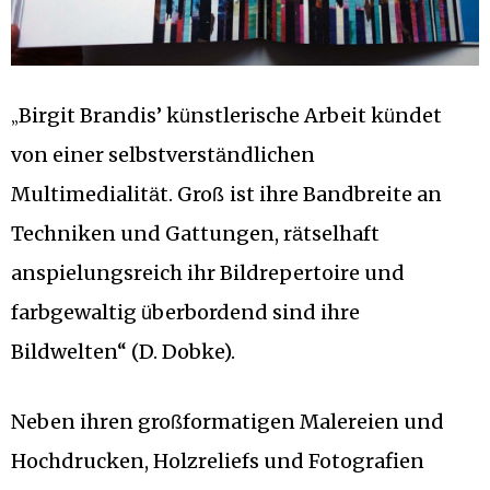
Birgit Brandis’ k
nstlerische Arbeit k
ndet
ü
ü
„
von einer selbstverst
ndlichen
ä
Multimedialit
t. Gro
ist ihre Bandbreite an
ä
ß
Techniken und Gattungen, r
tselhaft
ä
anspielungsreich ihr Bildrepertoire und
farbgewaltig
berbordend sind ihre
ü
Bildwelten“ (D. Dobke).
Neben ihren gro
formatigen Malereien und
ß
Hochdrucken, Holzreliefs und Fotografien